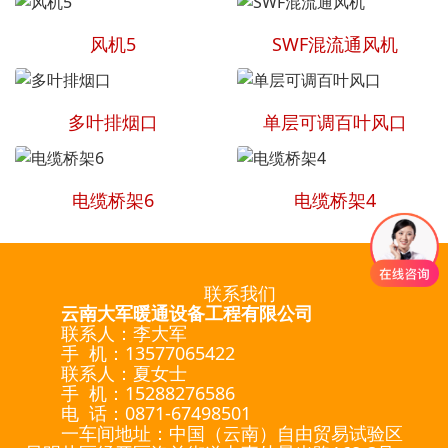
风机5
SWF混流通风机
多叶排烟口
单层可调百叶风口
电缆桥架6
电缆桥架4
联系我们
云南大军暖通设备工程有限公司
联系人：李大军
手 机：13577065422
联系人：夏女士
手 机：15288276586
电 话：0871-67498501
一车间地址：中国（云南）自由贸易试验区