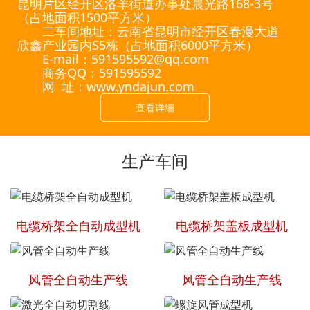
昆明片区经开区洛羊街道办事处晨光路168-3号
（占地面积1500平方米）
二车间地址：云南省昆明市经开区春漫大道
欣鑫产业园内S5栋（占地面积6000平方米）
E-mail：591595592@qq.com
商务QQ：591595592
网 址：www.yndajun.com
查看详细
生产车间
电缆桥架全自动成型机
电缆桥架盖板成型机
风管全自动生产线
风管全自动生产线