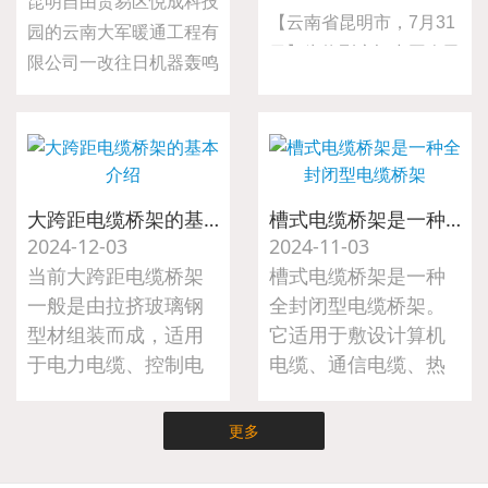
昆明自由贸易区悦成科技
【云南省昆明市，7月31
园的云南大军暖通工程有
日】为热烈庆祝中国人民
限公司一改往日机器轰鸣
解放军建军98周年，弘
的生产场景，二十名员工
扬拥军优属光荣传统，表
齐聚略显简陋的会议室，
达对退伍军人的崇高敬意
共同观看纪念中国人民抗
与深切关怀，大军暖通工
日战争暨世界反法西斯战
程于7月31日组织开展
争胜利80周年阅兵式直
大跨距电缆桥架的基本介绍
槽式电缆桥架是一种全封闭型电缆桥架
了“八一”建军节慰问退伍
2024-12-03
2024-11-03
播。
军人活动。公司总经理亲
当前大跨距电缆桥架
槽式电缆桥架是一种
自前往车间，为公司的退
一般是由拉挤玻璃钢
全封闭型电缆桥架。
伍军人送上节日的诚挚问
型材组装而成，适用
它适用于敷设计算机
候与精心准备的慰问礼
于电力电缆、控制电
电缆、通信电缆、热
品。
缆、照明电缆及配件
电偶电缆及其他高灵
等。
敏系统的控制电缆
更多
等。