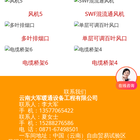
风机5
SWF混流通风机
多叶排烟口
单层可调百叶风口
电缆桥架6
电缆桥架4
联系我们
云南大军暖通设备工程有限公司
联系人：李大军
手 机：13577065422
联系人：夏女士
手 机：15288276586
电 话：0871-67498501
一车间地址：中国（云南）自由贸易试验区