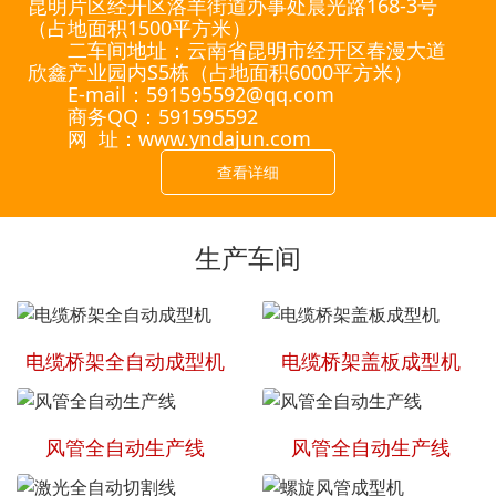
昆明片区经开区洛羊街道办事处晨光路168-3号
（占地面积1500平方米）
二车间地址：云南省昆明市经开区春漫大道
欣鑫产业园内S5栋（占地面积6000平方米）
E-mail：591595592@qq.com
商务QQ：591595592
网 址：www.yndajun.com
查看详细
生产车间
电缆桥架全自动成型机
电缆桥架盖板成型机
风管全自动生产线
风管全自动生产线