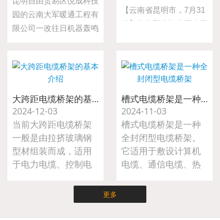
昆明自由贸易区悦成科技
【云南省昆明市，7月31
园的云南大军暖通工程有
日】为热烈庆祝中国人民
限公司一改往日机器轰鸣
解放军建军98周年，弘
的生产场景，二十名员工
扬拥军优属光荣传统，表
齐聚略显简陋的会议室，
达对退伍军人的崇高敬意
共同观看纪念中国人民抗
与深切关怀，大军暖通工
日战争暨世界反法西斯战
程于7月31日组织开展
争胜利80周年阅兵式直
大跨距电缆桥架的基本介绍
槽式电缆桥架是一种全封闭型电缆桥架
了“八一”建军节慰问退伍
2024-12-03
2024-11-03
播。
军人活动。公司总经理亲
当前大跨距电缆桥架
槽式电缆桥架是一种
自前往车间，为公司的退
一般是由拉挤玻璃钢
全封闭型电缆桥架。
伍军人送上节日的诚挚问
型材组装而成，适用
它适用于敷设计算机
候与精心准备的慰问礼
于电力电缆、控制电
电缆、通信电缆、热
品。
缆、照明电缆及配件
电偶电缆及其他高灵
等。
敏系统的控制电缆
更多
等。