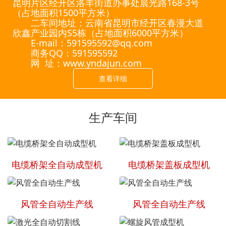
昆明片区经开区洛羊街道办事处晨光路168-3号
（占地面积1500平方米）
二车间地址：云南省昆明市经开区春漫大道
欣鑫产业园内S5栋（占地面积6000平方米）
E-mail：591595592@qq.com
商务QQ：591595592
网 址：www.yndajun.com
查看详细
生产车间
电缆桥架全自动成型机
电缆桥架盖板成型机
风管全自动生产线
风管全自动生产线