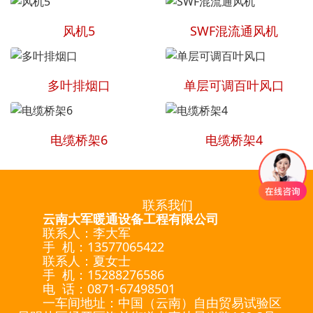
风机5
SWF混流通风机
多叶排烟口
单层可调百叶风口
电缆桥架6
电缆桥架4
联系我们
云南大军暖通设备工程有限公司
联系人：李大军
手 机：13577065422
联系人：夏女士
手 机：15288276586
电 话：0871-67498501
一车间地址：中国（云南）自由贸易试验区