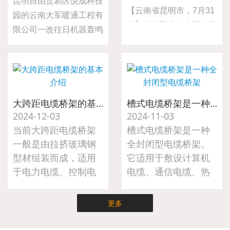
昆明自由贸易区悦成科技
【云南省昆明市，7月31
园的云南大军暖通工程有
日】为热烈庆祝中国人民
限公司一改往日机器轰鸣
解放军建军98周年，弘
的生产场景，二十名员工
扬拥军优属光荣传统，表
齐聚略显简陋的会议室，
达对退伍军人的崇高敬意
共同观看纪念中国人民抗
与深切关怀，大军暖通工
日战争暨世界反法西斯战
程于7月31日组织开展
争胜利80周年阅兵式直
大跨距电缆桥架的基本介绍
槽式电缆桥架是一种全封闭型电缆桥架
了“八一”建军节慰问退伍
2024-12-03
2024-11-03
播。
军人活动。公司总经理亲
当前大跨距电缆桥架
槽式电缆桥架是一种
自前往车间，为公司的退
一般是由拉挤玻璃钢
全封闭型电缆桥架。
伍军人送上节日的诚挚问
型材组装而成，适用
它适用于敷设计算机
候与精心准备的慰问礼
于电力电缆、控制电
电缆、通信电缆、热
品。
缆、照明电缆及配件
电偶电缆及其他高灵
等。
敏系统的控制电缆
更多
等。